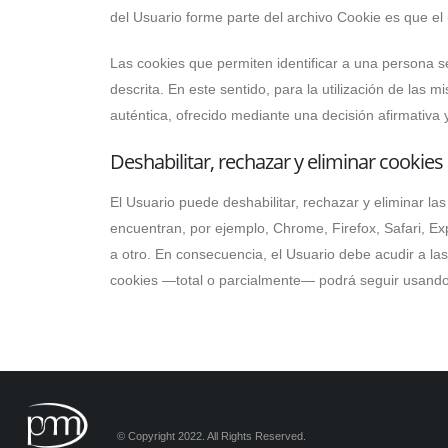
del Usuario forme parte del archivo Cookie es que el
Las cookies que permiten identificar a una persona se
descrita. En este sentido, para la utilización de la
auténtica, ofrecido mediante una decisión afirmativa y
Deshabilitar, rechazar y eliminar cookies
El Usuario puede deshabilitar, rechazar y eliminar l
encuentran, por ejemplo, Chrome, Firefox, Safari, Exp
a otro. En consecuencia, el Usuario debe acudir a las
cookies —total o parcialmente— podrá seguir usando el
© Copyright 2022. All Rights Reserved.