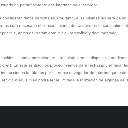
 usuario dé personalmente esa información al servidor.
 consideran datos personales. Por tanto, a las mismas les será de apli
s mismas será necesario el consentimiento del Usuario. Este consentimi
 positiva, antes del tratamiento inicial, removible y documentado.
as cookies —total o parcialmente— instaladas en su dispositivo mediante
lorer). En este sentido, los procedimientos para rechazar y eliminar l
 instrucciones facilitadas por el propio navegador de Internet que esté
 Sitio Web, si bien podrá tener limitada la utilización de algunas de 